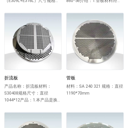
（E309L+E316L）尺寸规格：
860*56介绍：1.管板材料符合
直径590*66.5产品：1.管板的
NB/T47002.2-2019...
制造检验...
折流板
管板
产品名称：折流板材料：
材料：SA 240 321 规格：直径
S30408规格尺寸：直径
1190*70mm
1044*12产品：1.本产品是换
热器管束内的折流板，严格按
照图纸加工；...