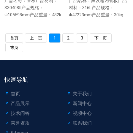
产品名称：管板产品材料：
产品名称：蒸发器内管板产品
S30408II产品规格：
材料：316L产品规格：
Φ105598mm产品重量：482kg
Φ47223mm产品重量：30kg管
管板孔数：530管孔直径：
板孔数：475管孔直径：
25....
14.2m...
首页
上一页
1
2
3
下一页
末页
快速导航
首页
关于我们
产品展示
新闻中心
技术问答
视频中心
荣誉资质
联系我们
Sitemap