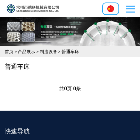
首页
>
产品展示
>
制造设备
>
普通车床
普通车床
共
0
页
0
条
快速导航