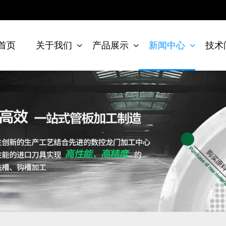
首页
关于我们
产品展示
新闻中心
技术