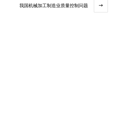
我国机械加工制造业质量控制问题