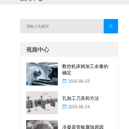
视频中心
数控机床精加工余量的
确定
2025-06-23
孔加工刀具和方法
2025-06-24
冷凝器管板腐蚀原因