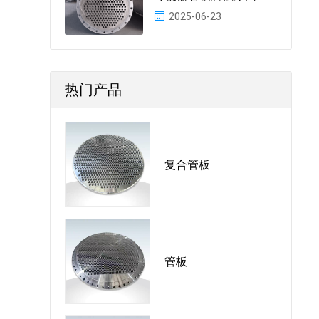
2025-06-23
热门产品
复合管板
管板