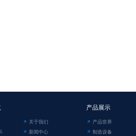
航
产品展示
关于我们
产品世界
示
新闻中心
制造设备