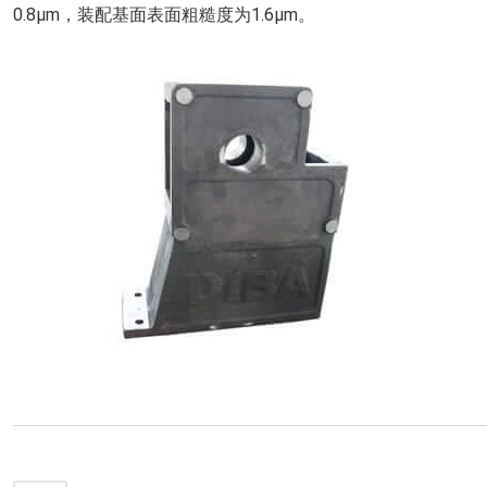
0.8μm，装配基面表面粗糙度为1.6μm。