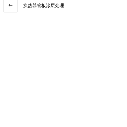
换热器管板涂层处理