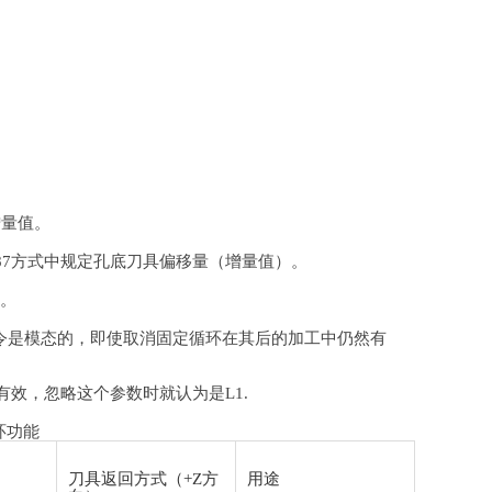
增量值。
或G87方式中规定孔底刀具偏移量（增量值）。
点。
个指令是模态的，即使取消固定循环在其后的加工中仍然有
有效，忽略这个参数时就认为是L1.
循环功能
刀具返回方式（+Z方
用途