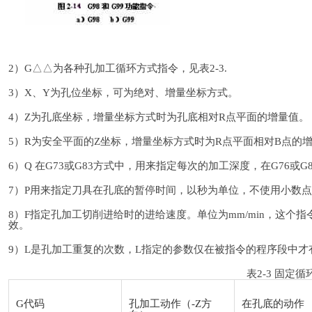
2）G△△为各种孔加工循环方式指令，见表2-3.
3）X、Y为孔位坐标，可为绝对、增量坐标方式。
4）Z为孔底坐标，增量坐标方式时为孔底相对R点平面的增量值。
5）R为安全平面的Z坐标，增量坐标方式时为R点平面相对B点的
6）Q 在G73或G83方式中，用来指定每次的加工深度，在G76
7）P用来指定刀具在孔底的暂停时间，以秒为单位，不使用小数
8）F指定孔加工切削进给时的进给速度。单位为mm/min，这
效。
9）L是孔加工重复的次数，L指定的参数仅在被指令的程序段中才
表2-3 固定
G代码
孔加工动作（-Z方
在孔底的动作