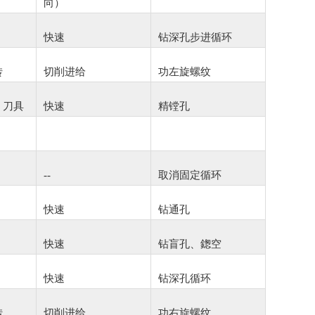
向）
快速
钻深孔步进循环
转
切削进给
功左旋螺纹
、刀具
快速
精镗孔
--
取消固定循环
快速
钻通孔
快速
钻盲孔、鍯空
快速
钻深孔循环
转
切削进给
功右旋螺纹