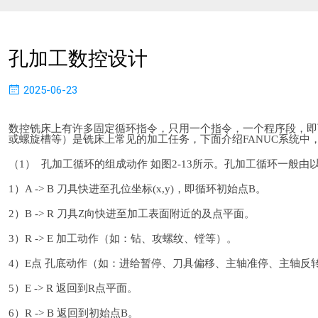
孔加工数控设计
2025-06-23
数控铣床上有许多固定循环指令，只用一个指令，一个程序段，即
或螺旋槽等）是铣床上常见的加工任务，下面介绍FANUC系统中
（1） 孔加工循环的组成动作 如图2-13所示。孔加工循环一般
1）A -> B 刀具快进至孔位坐标(x,y)，即循环初始点B。
2）B -> R 刀具Z向快进至加工表面附近的及点平面。
3）R -> E 加工动作（如：钻、攻螺纹、镗等）。
4）E点 孔底动作（如：进给暂停、刀具偏移、主轴准停、主轴反
5）E -> R 返回到R点平面。
6）R -> B 返回到初始点B。