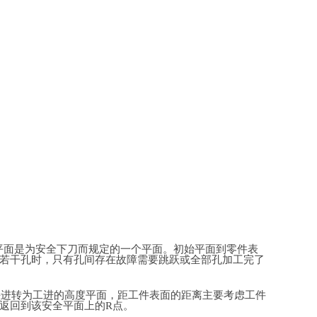
始平面是为安全下刀而规定的一个平面。初始平面到零件表
若干孔时，只有孔间存在故障需要跳跃或全部孔加工完了
快进转为工进的高度平面，距工件表面的距离主要考虑工件
将返回到该安全平面上的R点。