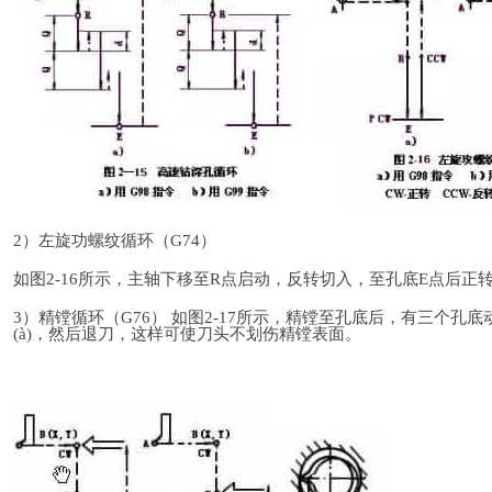
2）左旋功螺纹循环（G74）
如图2-16所示，主轴下移至R点启动，反转切入，至孔底E点后正
3）精镗循环（G76） 如图2-17所示，精镗至孔底后，有三个
(à)，然后退刀，这样可使刀头不划伤精镗表面。