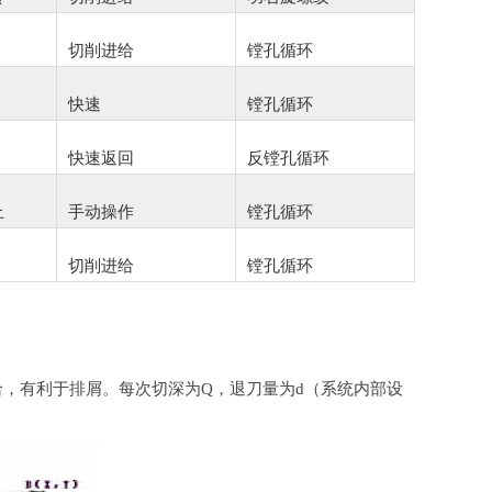
切削进给
镗孔循环
快速
镗孔循环
快速返回
反镗孔循环
止
手动操作
镗孔循环
切削进给
镗孔循环
进给，有利于排屑。每
次切深为Q，退刀量为d（系统内部设