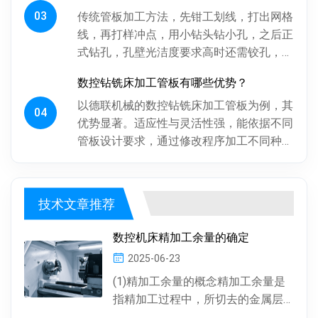
03
传统管板加工方法，先钳工划线，打出网格
线，再打样冲点，用小钻头钻小孔，之后正
式钻孔，孔壁光洁度要求高时还需铰孔，最
后倒角。操作工人用摇臂钻钻孔，频繁调整
数控钻铣床加工管板有哪些优势？
摇臂定位，劳动强度大、效率低...
以德联机械的数控钻铣床加工管板为例，其
04
优势显著。适应性与灵活性强，能依据不同
管板设计要求，通过修改程序加工不同种
类、批次管板。加工一致性好，按程序加
工，每块管板质量稳定，重复精度高...
技术文章推荐
数控机床精加工余量的确定
2025-06-23
(1)精加工余量的概念精加工余量是
指精加工过程中，所切去的金属层
厚度。数控机床通常情况下，精加