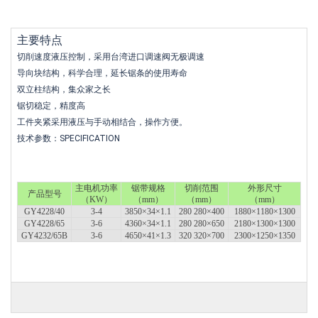
主要特点
切削速度液压控制，采用台湾进口调速阀无极调速
导向块结构，科学合理，延长锯条的使用寿命
双立柱结构，集众家之长
锯切稳定，精度高
工件夹紧采用液压与手动相结合，操作方便。
技术参数：SPECIFICATION
主电机功率
锯带规格
切削范围
外形尺寸
产品型号
（KW）
（mm）
（mm）
（mm）
GY4228/40
3-4
3850×34×1.1
280 280×400
1880×1180×1300
GY4228/65
3-6
4360×34×1.1
280 280×650
2180×1300×1300
GY4232/65B
3-6
4650×41×1.3
320 320×700
2300×1250×1350