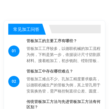
常见加工问答
管板加工的主要工序有哪些？
管板加工工序较多，以德联机械的加工流程
01
为例，下料是第一步，依据设计尺寸切割原
材料。接着粗加工，初步铣削、镗削管板各
面，为后续精加工留合适余量。探伤工序很
管板加工中存在哪些难点？
关键，通过射线、超声波探伤检...
管板加工难点不少。孔加工精度要求极高，
02
以德联机械生产的管板为例，其上管孔用于
安装换热管，需严格控制直径公差、圆度、
圆柱度，孔间相对位置精度也得保证，否则
传统管板加工方法与先进管板加工方法有何
影响换热管安装与设备性能。板...
区别？