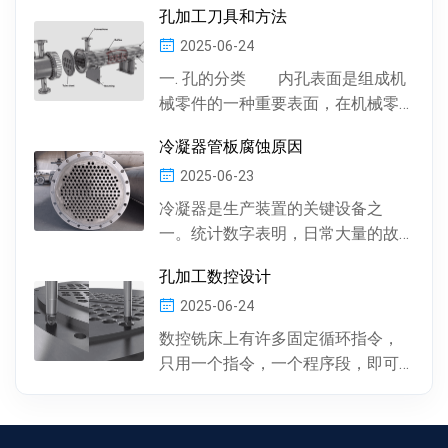
孔加工刀具和方法
工余量由精加工一次...
2025-06-24
一. 孔的分类 内孔表面是组成机
械零件的一种重要表面，在机械零
件中有多种多样的孔 , 按孔的形状，
冷凝器管板腐蚀原因
有圆柱形孔、...
2025-06-23
冷凝器是生产装置的关键设备之
一。统计数字表明，日常大量的故
障及事故抢修，约60%左右是由于冷
孔加工数控设计
凝器管材的腐蚀损坏所...
2025-06-24
数控铣床上有许多固定循环指令，
只用一个指令，一个程序段，即可
完成特定表面的加工。孔加工（包
括钻孔、镗孔、攻丝或螺...