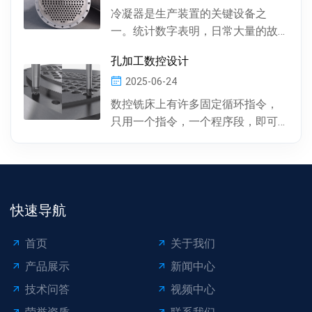
冷凝器是生产装置的关键设备之
一。统计数字表明，日常大量的故
障及事故抢修，约60%左右是由于冷
孔加工数控设计
凝器管材的腐蚀损坏所...
2025-06-24
数控铣床上有许多固定循环指令，
只用一个指令，一个程序段，即可
完成特定表面的加工。孔加工（包
括钻孔、镗孔、攻丝或螺...
快速导航
首页
关于我们
产品展示
新闻中心
技术问答
视频中心