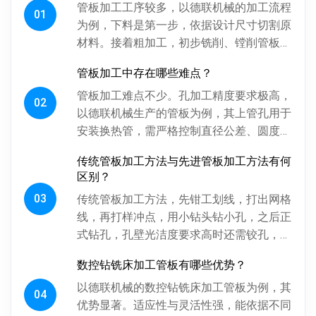
管板加工工序较多，以德联机械的加工流程
01
为例，下料是第一步，依据设计尺寸切割原
材料。接着粗加工，初步铣削、镗削管板各
面，为后续精加工留合适余量。探伤工序很
管板加工中存在哪些难点？
关键，通过射线、超声波探伤检...
管板加工难点不少。孔加工精度要求极高，
02
以德联机械生产的管板为例，其上管孔用于
安装换热管，需严格控制直径公差、圆度、
圆柱度，孔间相对位置精度也得保证，否则
传统管板加工方法与先进管板加工方法有何
影响换热管安装与设备性能。板...
区别？
03
传统管板加工方法，先钳工划线，打出网格
线，再打样冲点，用小钻头钻小孔，之后正
式钻孔，孔壁光洁度要求高时还需铰孔，最
后倒角。操作工人用摇臂钻钻孔，频繁调整
数控钻铣床加工管板有哪些优势？
摇臂定位，劳动强度大、效率低...
以德联机械的数控钻铣床加工管板为例，其
04
优势显著。适应性与灵活性强，能依据不同