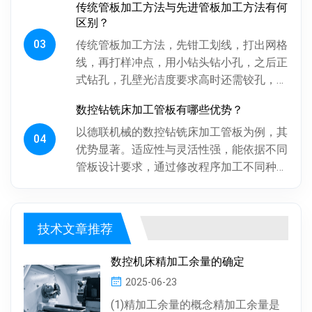
传统管板加工方法与先进管板加工方法有何
影响换热管安装与设备性能。板...
区别？
03
传统管板加工方法，先钳工划线，打出网格
线，再打样冲点，用小钻头钻小孔，之后正
式钻孔，孔壁光洁度要求高时还需铰孔，最
后倒角。操作工人用摇臂钻钻孔，频繁调整
数控钻铣床加工管板有哪些优势？
摇臂定位，劳动强度大、效率低...
以德联机械的数控钻铣床加工管板为例，其
04
优势显著。适应性与灵活性强，能依据不同
管板设计要求，通过修改程序加工不同种
类、批次管板。加工一致性好，按程序加
工，每块管板质量稳定，重复精度高...
技术文章推荐
数控机床精加工余量的确定
2025-06-23
(1)精加工余量的概念精加工余量是