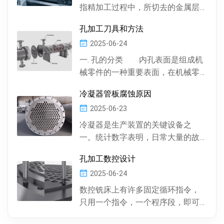
指精加工过程中，所切去的金属层
厚度。数控机床通常情况下，精加
孔加工刀具和方法
工余量由精加工一次...
2025-06-24
一. 孔的分类 内孔表面是组成机
械零件的一种重要表面，在机械零
件中有多种多样的孔 , 按孔的形状，
冷凝器管板腐蚀原因
有圆柱形孔、...
2025-06-23
冷凝器是生产装置的关键设备之
一。统计数字表明，日常大量的故
障及事故抢修，约60%左右是由于冷
孔加工数控设计
凝器管材的腐蚀损坏所...
2025-06-24
数控铣床上有许多固定循环指令，
只用一个指令，一个程序段，即可
完成特定表面的加工。孔加工（包