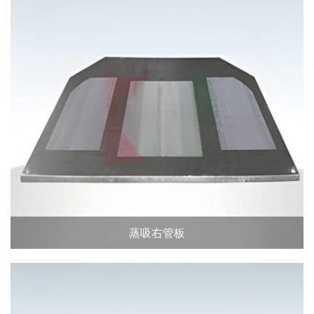
蒸吸右管板