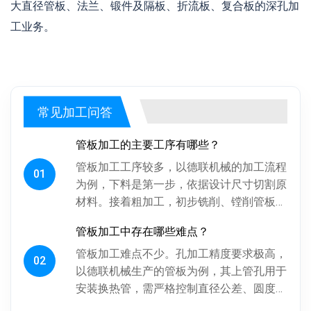
大直径管板、法兰、锻件及隔板、折流板、复合板的深孔加
工业务。
常见加工问答
管板加工的主要工序有哪些？
管板加工工序较多，以德联机械的加工流程
01
为例，下料是第一步，依据设计尺寸切割原
材料。接着粗加工，初步铣削、镗削管板各
面，为后续精加工留合适余量。探伤工序很
管板加工中存在哪些难点？
关键，通过射线、超声波探伤检...
管板加工难点不少。孔加工精度要求极高，
02
以德联机械生产的管板为例，其上管孔用于
安装换热管，需严格控制直径公差、圆度、
圆柱度，孔间相对位置精度也得保证，否则