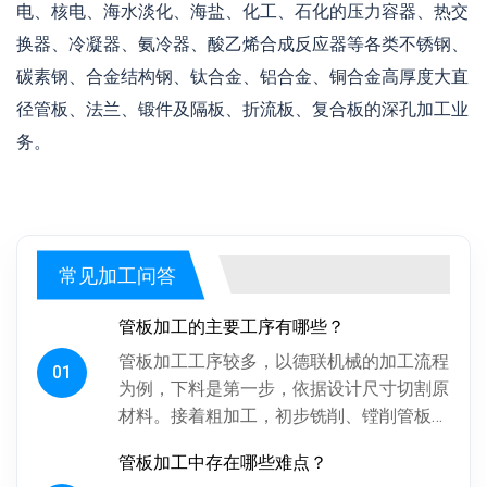
电、核电、海水淡化、海盐、化工、石化的压力容器、热交
换器、冷凝器、氨冷器、酸乙烯合成反应器等各类不锈钢、
碳素钢、合金结构钢、钛合金、铝合金、铜合金高厚度大直
径管板、法兰、锻件及隔板、折流板、复合板的深孔加工业
务。
常见加工问答
管板加工的主要工序有哪些？
管板加工工序较多，以德联机械的加工流程
01
为例，下料是第一步，依据设计尺寸切割原
材料。接着粗加工，初步铣削、镗削管板各
面，为后续精加工留合适余量。探伤工序很
管板加工中存在哪些难点？
关键，通过射线、超声波探伤检...