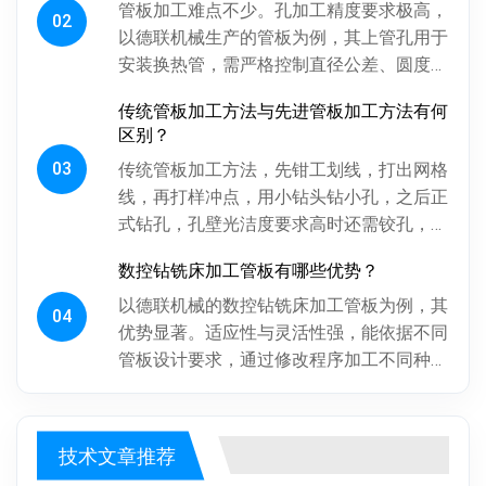
管板加工难点不少。孔加工精度要求极高，
02
以德联机械生产的管板为例，其上管孔用于
安装换热管，需严格控制直径公差、圆度、
圆柱度，孔间相对位置精度也得保证，否则
传统管板加工方法与先进管板加工方法有何
影响换热管安装与设备性能。板...
区别？
03
传统管板加工方法，先钳工划线，打出网格
线，再打样冲点，用小钻头钻小孔，之后正
式钻孔，孔壁光洁度要求高时还需铰孔，最
后倒角。操作工人用摇臂钻钻孔，频繁调整
数控钻铣床加工管板有哪些优势？
摇臂定位，劳动强度大、效率低...
以德联机械的数控钻铣床加工管板为例，其
04
优势显著。适应性与灵活性强，能依据不同
管板设计要求，通过修改程序加工不同种
类、批次管板。加工一致性好，按程序加
工，每块管板质量稳定，重复精度高...
技术文章推荐