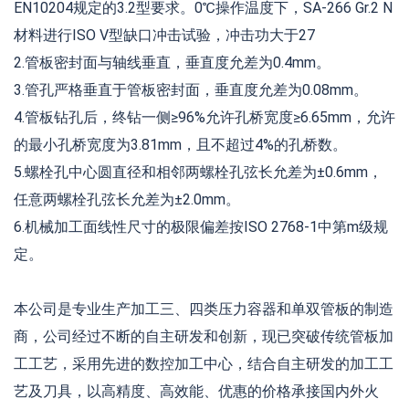
EN10204规定的3.2型要求。0℃操作温度下，SA-266 Gr.2 N
材料进行ISO V型缺口冲击试验，冲击功大于27
2.管板密封面与轴线垂直，垂直度允差为0.4mm。
3.管孔严格垂直于管板密封面，垂直度允差为0.08mm。
4.管板钻孔后，终钻一侧≥96%允许孔桥宽度≥6.65mm，允许
的最小孔桥宽度为3.81mm，且不超过4%的孔桥数。
5.螺栓孔中心圆直径和相邻两螺栓孔弦长允差为±0.6mm，
任意两螺栓孔弦长允差为±2.0mm。
6.机械加工面线性尺寸的极限偏差按ISO 2768-1中第m级规
定。
本公司是专业生产加工三、四类压力容器和单双管板的制造
商，公司经过不断的自主研发和创新，现已突破传统管板加
工工艺，采用先进的数控加工中心，结合自主研发的加工工
艺及刀具，以高精度、高效能、优惠的价格承接国内外火