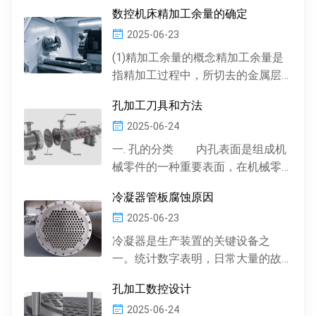
数控机床精加工余量的确定
2025-06-23
(1)精加工余量的概念精加工余量是
指精加工过程中，所切去的金属层
厚度。数控机床通常情况下，精加
孔加工刀具和方法
工余量由精加工一次...
2025-06-24
一. 孔的分类 内孔表面是组成机
械零件的一种重要表面，在机械零
件中有多种多样的孔 , 按孔的形状，
冷凝器管板腐蚀原因
有圆柱形孔、...
2025-06-23
冷凝器是生产装置的关键设备之
一。统计数字表明，日常大量的故
障及事故抢修，约60%左右是由于冷
孔加工数控设计
凝器管材的腐蚀损坏所...
2025-06-24