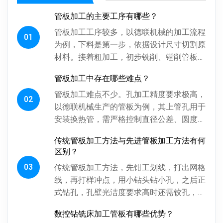
管板加工的主要工序有哪些？
管板加工工序较多，以德联机械的加工流程
01
为例，下料是第一步，依据设计尺寸切割原
材料。接着粗加工，初步铣削、镗削管板各
面，为后续精加工留合适余量。探伤工序很
管板加工中存在哪些难点？
关键，通过射线、超声波探伤检...
管板加工难点不少。孔加工精度要求极高，
02
以德联机械生产的管板为例，其上管孔用于
安装换热管，需严格控制直径公差、圆度、
圆柱度，孔间相对位置精度也得保证，否则
传统管板加工方法与先进管板加工方法有何
影响换热管安装与设备性能。板...
区别？
03
传统管板加工方法，先钳工划线，打出网格
线，再打样冲点，用小钻头钻小孔，之后正
式钻孔，孔壁光洁度要求高时还需铰孔，最
后倒角。操作工人用摇臂钻钻孔，频繁调整
数控钻铣床加工管板有哪些优势？
摇臂定位，劳动强度大、效率低...