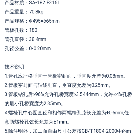
产品材质：SA-182 F316L
产品重量：70.8kg
产品规格：Φ495×δ65mm
管板孔数：180
管孔直径：38.4mm
孔径公差：0-0.20mm
技术说明
1.管孔应严格垂直于管板密封面，垂直度允差为0.08mm。
2.管板密封面与轴线垂直，垂直度允差为0.25mm。
3.管板钻孔后≥96%允许孔桥宽度≥3.5444mm，允许≤4%孔桥
的最小孔桥宽度为2.35mm。
4.螺栓孔中心圆直径和相邻两螺栓孔弦长允差为±0.6mm,任
意两螺栓孔弦长允差为±1mm。
5.除注明外，加工面自由尺寸公差按GB/T1804-2000中的m