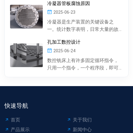
冷凝器管板腐蚀原因
有圆柱形孔、...
2025-06-23
冷凝器是生产装置的关键设备之
一。统计数字表明，日常大量的故
障及事故抢修，约60%左右是由于冷
孔加工数控设计
凝器管材的腐蚀损坏所...
2025-06-24
数控铣床上有许多固定循环指令，
只用一个指令，一个程序段，即可
完成特定表面的加工。孔加工（包
括钻孔、镗孔、攻丝或螺...
快速导航
首页
关于我们
产品展示
新闻中心