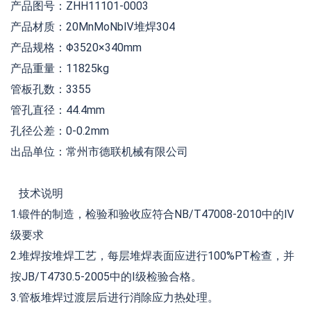
产品图号：ZHH11101-0003
产品材质：20MnMoNbⅣ堆焊304
产品规格：Φ3520×340mm
产品重量：11825kg
管板孔数：3355
管孔直径：44.4mm
孔径公差：0-0.2mm
出品单位：常州市德联机械有限公司
技术说明
1.锻件的制造，检验和验收应符合NB/T47008-2010中的Ⅳ
级要求
2.堆焊按堆焊工艺，每层堆焊表面应进行100%PT检查，并
按JB/T4730.5-2005中的I级检验合格。
3.管板堆焊过渡层后进行消除应力热处理。