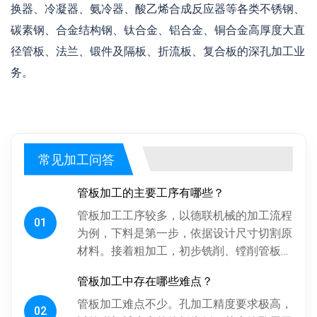
换器、冷凝器、氨冷器、酸乙烯合成反应器等各类不锈钢、
碳素钢、合金结构钢、钛合金、铝合金、铜合金高厚度大直
径管板、法兰、锻件及隔板、折流板、复合板的深孔加工业
务。
常见加工问答
管板加工的主要工序有哪些？
管板加工工序较多，以德联机械的加工流程
01
为例，下料是第一步，依据设计尺寸切割原
材料。接着粗加工，初步铣削、镗削管板各
面，为后续精加工留合适余量。探伤工序很
管板加工中存在哪些难点？
关键，通过射线、超声波探伤检...
管板加工难点不少。孔加工精度要求极高，
02