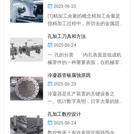
2025-06-23
(1)精加工余量的概念精加工余量是
指精加工过程中，所切去的金属层
厚度。数控机床通常情况下，精加
孔加工刀具和方法
工余量由精加工一次...
2025-06-24
一. 孔的分类 内孔表面是组成机
械零件的一种重要表面，在机械零
件中有多种多样的孔 , 按孔的形状，
冷凝器管板腐蚀原因
有圆柱形孔、...
2025-06-23
冷凝器是生产装置的关键设备之
一。统计数字表明，日常大量的故
障及事故抢修，约60%左右是由于冷
孔加工数控设计
凝器管材的腐蚀损坏所...
2025-06-24
数控铣床上有许多固定循环指令，