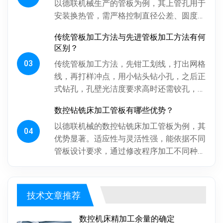
以德联机械生产的管板为例，其上管孔用于
安装换热管，需严格控制直径公差、圆度、
圆柱度，孔间相对位置精度也得保证，否则
传统管板加工方法与先进管板加工方法有何
影响换热管安装与设备性能。板...
区别？
03
传统管板加工方法，先钳工划线，打出网格
线，再打样冲点，用小钻头钻小孔，之后正
式钻孔，孔壁光洁度要求高时还需铰孔，最
后倒角。操作工人用摇臂钻钻孔，频繁调整
数控钻铣床加工管板有哪些优势？
摇臂定位，劳动强度大、效率低...
以德联机械的数控钻铣床加工管板为例，其
04
优势显著。适应性与灵活性强，能依据不同
管板设计要求，通过修改程序加工不同种
类、批次管板。加工一致性好，按程序加
工，每块管板质量稳定，重复精度高...
技术文章推荐
数控机床精加工余量的确定