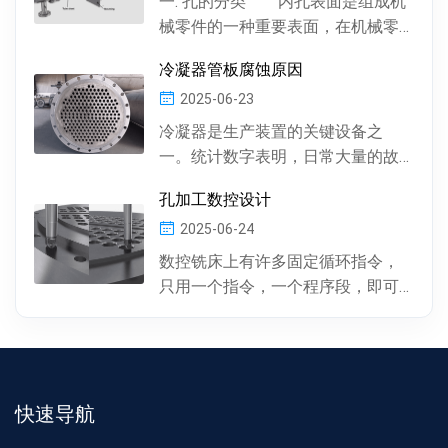
一. 孔的分类 内孔表面是组成机
械零件的一种重要表面，在机械零
件中有多种多样的孔 , 按孔的形状，
冷凝器管板腐蚀原因
有圆柱形孔、...
2025-06-23
冷凝器是生产装置的关键设备之
一。统计数字表明，日常大量的故
障及事故抢修，约60%左右是由于冷
孔加工数控设计
凝器管材的腐蚀损坏所...
2025-06-24
数控铣床上有许多固定循环指令，
只用一个指令，一个程序段，即可
完成特定表面的加工。孔加工（包
括钻孔、镗孔、攻丝或螺...
快速导航