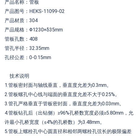
产品名称：管板
产品图号：HEKS-11099-02
产品材质：304
产品规格：Φ1230×δ35mm
管板孔数：408
管孔半径：32.35mm
孔径公差：0-0.15mm
技术说明
1.管板密封面与轴线垂直，垂直度允差为0.3mm。
2.管板螺孔中心线与端面的垂直度允差不大于0.25%。
3.管孔严格垂直于管板密封面，垂直度允差为0.03mm。
4.管板钻孔后（出钻侧）≥96%孔桥数宽度必须≥5.80mm，允
许最小孔桥宽度（≤4%的孔桥数）为3.48mm。
5.管板上螺栓孔中心圆直径和相邻两螺栓孔弦长的极限偏差