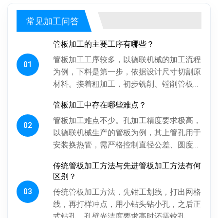
常见加工问答
管板加工的主要工序有哪些？
管板加工工序较多，以德联机械的加工流程
01
为例，下料是第一步，依据设计尺寸切割原
材料。接着粗加工，初步铣削、镗削管板各
面，为后续精加工留合适余量。探伤工序很
管板加工中存在哪些难点？
关键，通过射线、超声波探伤检...
管板加工难点不少。孔加工精度要求极高，
02
以德联机械生产的管板为例，其上管孔用于
安装换热管，需严格控制直径公差、圆度、
圆柱度，孔间相对位置精度也得保证，否则
传统管板加工方法与先进管板加工方法有何
影响换热管安装与设备性能。板...
区别？
03
传统管板加工方法，先钳工划线，打出网格
线，再打样冲点，用小钻头钻小孔，之后正
式钻孔，孔壁光洁度要求高时还需铰孔，最