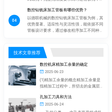
后倒角。操作工人用摇臂钻钻孔，频繁调整
数控钻铣床加工管板有哪些优势？
摇臂定位，劳动强度大、效率低...
以德联机械的数控钻铣床加工管板为例，其
04
优势显著。适应性与灵活性强，能依据不同
管板设计要求，通过修改程序加工不同种
类、批次管板。加工一致性好，按程序加
工，每块管板质量稳定，重复精度高...
技术文章推荐
数控机床精加工余量的确定
2025-06-23
(1)精加工余量的概念精加工余量是
指精加工过程中，所切去的金属层
厚度。数控机床通常情况下，精加
孔加工刀具和方法
工余量由精加工一次...
2025-06-24