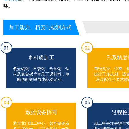
略。
加工能力、精度与检测方式
01
02
多材质加工
孔系精度
覆盖碳钢、不锈钢、合金钢、钛
围绕孔径、公差、
材及复合板等常见工况材料，兼
进行工序规划，适
顾切削效率与成品稳定性。
及装配孔位要求较
04
05
数控设备协同
过程检
通过龙门加工中心、数控钻铣及
加工中关注关键尺
多工序配合，提高重复加工一致
孔位和表面质量，