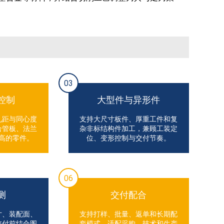
03
控制
大型件与异形件
孔距与同心度
支持大尺寸板件、厚重工件和复
合管板、法兰
杂非标结构件加工，兼顾工装定
高的零件。
位、变形控制与交付节奏。
06
测
交付配合
寸、装配面、
支持打样、批量、返单和长期配
交付前结合图
套模式，适配采购、技术和生产