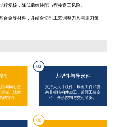
过程复核，降低后续装配与焊接返工风险。
基合金等材料，并结合切削工艺调整刀具与走刀策
03
控制
大型件与异形件
孔距与同心度
支持大尺寸板件、厚重工件和复
合管板、法兰
杂非标结构件加工，兼顾工装定
高的零件。
位、变形控制与交付节奏。
06