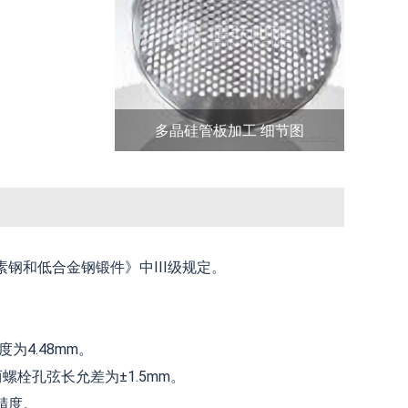
多晶硅管板加工 细节图
碳素钢和低合金钢锻件》中III级规定。
为4.48mm。
螺栓孔弦长允差为±1.5mm。
级精度。