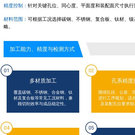
精度控制：
针对关键孔位、同心度、平面度和装配面尺寸执行
材料范围：
可根据工况选择碳钢、不锈钢、复合板、钛材、镍
略。
加工能力、精度与检测方式
01
02
多材质加工
孔系精度
覆盖碳钢、不锈钢、合金钢、钛
围绕孔径、公差、
材及复合板等常见工况材料，兼
进行工序规划，适
顾切削效率与成品稳定性。
及装配孔位要求较
04
05