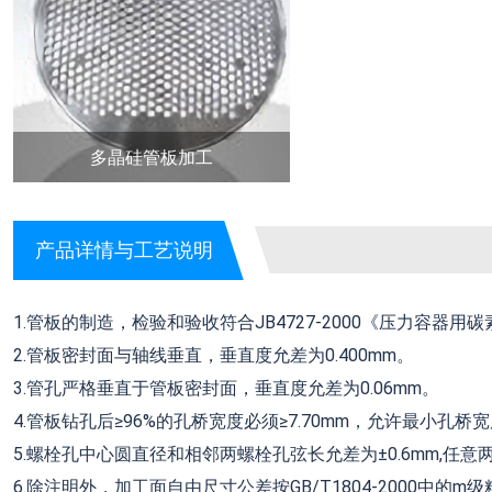
多晶硅管板加工
产品详情与工艺说明
1.管板的制造，检验和验收符合JB4727-2000《压力容器用
2.管板密封面与轴线垂直，垂直度允差为0.400mm。
3.管孔严格垂直于管板密封面，垂直度允差为0.06mm。
4.管板钻孔后≥96%的孔桥宽度必须≥7.70mm，允许最小孔桥宽度
5.螺栓孔中心圆直径和相邻两螺栓孔弦长允差为±0.6mm,任意两
6.除注明外，加工面自由尺寸公差按GB/T1804-2000中的m