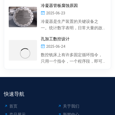
件中有多种多样的孔 , 按孔的形状，
冷凝器管板腐蚀原因
有圆柱形孔、...
2025-06-23
冷凝器是生产装置的关键设备之
一。统计数字表明，日常大量的故
障及事故抢修，约60%左右是由于冷
孔加工数控设计
凝器管材的腐蚀损坏所...
2025-06-24
数控铣床上有许多固定循环指令，
只用一个指令，一个程序段，即可
完成特定表面的加工。孔加工（包
括钻孔、镗孔、攻丝或螺...
快速导航
首页
关于我们
产品展示
新闻中心