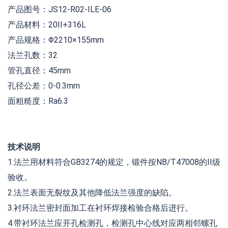
产品图号：JS12-R02-ILE-06
产品材料：20II+316L
产品规格：Φ2210×155mm
法兰孔数：32
管孔直径：45mm
孔径公差：0-0.3mm
面粗糙度：Ra6.3
技术说明
1.法兰用材料符合GB3274的规定，锻件按NB/T47008的II级
验收。
2.法兰表面无裂纹及其他降低法兰强度的缺陷。
3.衬环法兰密封面加工在衬环焊接检验合格后进行。
4.带衬环法兰应开孔检测孔，检测孔中心线对应两相邻螺孔