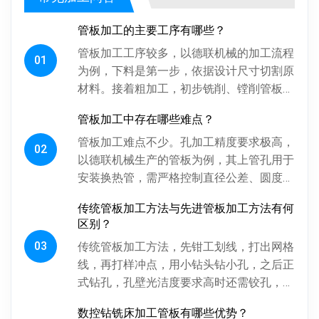
管板加工的主要工序有哪些？
管板加工工序较多，以德联机械的加工流程
01
为例，下料是第一步，依据设计尺寸切割原
材料。接着粗加工，初步铣削、镗削管板各
面，为后续精加工留合适余量。探伤工序很
管板加工中存在哪些难点？
关键，通过射线、超声波探伤检...
管板加工难点不少。孔加工精度要求极高，
02
以德联机械生产的管板为例，其上管孔用于
安装换热管，需严格控制直径公差、圆度、
圆柱度，孔间相对位置精度也得保证，否则
传统管板加工方法与先进管板加工方法有何
影响换热管安装与设备性能。板...
区别？
03
传统管板加工方法，先钳工划线，打出网格
线，再打样冲点，用小钻头钻小孔，之后正
式钻孔，孔壁光洁度要求高时还需铰孔，最
后倒角。操作工人用摇臂钻钻孔，频繁调整
数控钻铣床加工管板有哪些优势？
摇臂定位，劳动强度大、效率低...