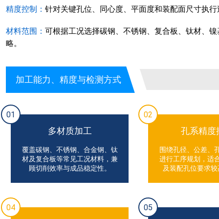
精度控制：
针对关键孔位、同心度、平面度和装配面尺寸执行
材料范围：
可根据工况选择碳钢、不锈钢、复合板、钛材、镍
略。
加工能力、精度与检测方式
01
02
多材质加工
孔系精度
覆盖碳钢、不锈钢、合金钢、钛
围绕孔径、公差、
材及复合板等常见工况材料，兼
进行工序规划，适
顾切削效率与成品稳定性。
及装配孔位要求较
04
05