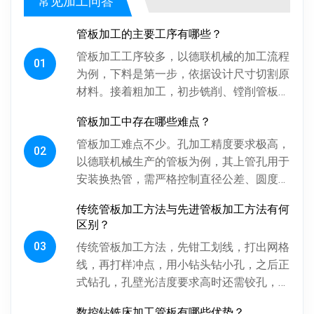
常见加工问答
管板加工的主要工序有哪些？
管板加工工序较多，以德联机械的加工流程
01
为例，下料是第一步，依据设计尺寸切割原
材料。接着粗加工，初步铣削、镗削管板各
面，为后续精加工留合适余量。探伤工序很
管板加工中存在哪些难点？
关键，通过射线、超声波探伤检...
管板加工难点不少。孔加工精度要求极高，
02
以德联机械生产的管板为例，其上管孔用于
安装换热管，需严格控制直径公差、圆度、
圆柱度，孔间相对位置精度也得保证，否则
传统管板加工方法与先进管板加工方法有何
影响换热管安装与设备性能。板...
区别？
03
传统管板加工方法，先钳工划线，打出网格
线，再打样冲点，用小钻头钻小孔，之后正
式钻孔，孔壁光洁度要求高时还需铰孔，最
后倒角。操作工人用摇臂钻钻孔，频繁调整
数控钻铣床加工管板有哪些优势？