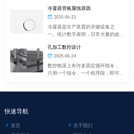
件中有多种多样的孔 , 按孔的形状，
冷凝器管板腐蚀原因
有圆柱形孔、...
2025-06-23
冷凝器是生产装置的关键设备之
一。统计数字表明，日常大量的故
障及事故抢修，约60%左右是由于冷
孔加工数控设计
凝器管材的腐蚀损坏所...
2025-06-24
数控铣床上有许多固定循环指令，
只用一个指令，一个程序段，即可
完成特定表面的加工。孔加工（包
括钻孔、镗孔、攻丝或螺...
快速导航
首页
关于我们