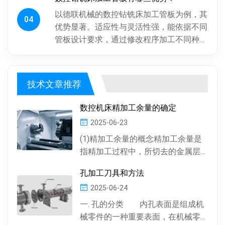
摇臂定位，劳动强度大、效率低...
以德联机械的数控钻铣床加工管板为例，其
04
优势显著。适应性与灵活性强，能依据不同
管板设计要求，通过修改程序加工不同种
类、批次管板。加工一致性好，按程序加
工，每块管板质量稳定，重复精度高...
技术文章推荐
数控机床精加工余量的确定
2025-06-23
(1)精加工余量的概念精加工余量是
指精加工过程中，所切去的金属层
厚度。数控机床通常情况下，精加
孔加工刀具和方法
工余量由精加工一次...
2025-06-24
一. 孔的分类 内孔表面是组成机
械零件的一种重要表面，在机械零