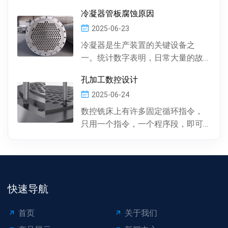
件中有多种多样的孔 , 按孔的形状，
冷凝器管板腐蚀原因
有圆柱形孔、...
2025-06-23
冷凝器是生产装置的关键设备之
一。统计数字表明，日常大量的故
障及事故抢修，约60%左右是由于冷
孔加工数控设计
凝器管材的腐蚀损坏所...
2025-06-24
数控铣床上有许多固定循环指令，
只用一个指令，一个程序段，即可
完成特定表面的加工。孔加工（包
括钻孔、镗孔、攻丝或螺...
快速导航
首页
关于我们