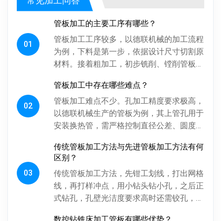
管板加工的主要工序有哪些？
管板加工工序较多，以德联机械的加工流程
01
为例，下料是第一步，依据设计尺寸切割原
材料。接着粗加工，初步铣削、镗削管板各
面，为后续精加工留合适余量。探伤工序很
管板加工中存在哪些难点？
关键，通过射线、超声波探伤检...
管板加工难点不少。孔加工精度要求极高，
02
以德联机械生产的管板为例，其上管孔用于
安装换热管，需严格控制直径公差、圆度、
圆柱度，孔间相对位置精度也得保证，否则
传统管板加工方法与先进管板加工方法有何
影响换热管安装与设备性能。板...
区别？
03
传统管板加工方法，先钳工划线，打出网格
线，再打样冲点，用小钻头钻小孔，之后正
式钻孔，孔壁光洁度要求高时还需铰孔，最
后倒角。操作工人用摇臂钻钻孔，频繁调整
数控钻铣床加工管板有哪些优势？