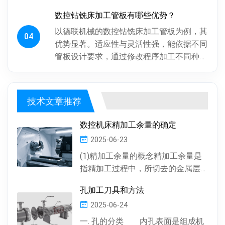
后倒角。操作工人用摇臂钻钻孔，频繁调整
数控钻铣床加工管板有哪些优势？
摇臂定位，劳动强度大、效率低...
以德联机械的数控钻铣床加工管板为例，其
04
优势显著。适应性与灵活性强，能依据不同
管板设计要求，通过修改程序加工不同种
类、批次管板。加工一致性好，按程序加
工，每块管板质量稳定，重复精度高...
技术文章推荐
数控机床精加工余量的确定
2025-06-23
(1)精加工余量的概念精加工余量是
指精加工过程中，所切去的金属层
厚度。数控机床通常情况下，精加
孔加工刀具和方法
工余量由精加工一次...
2025-06-24
一. 孔的分类 内孔表面是组成机