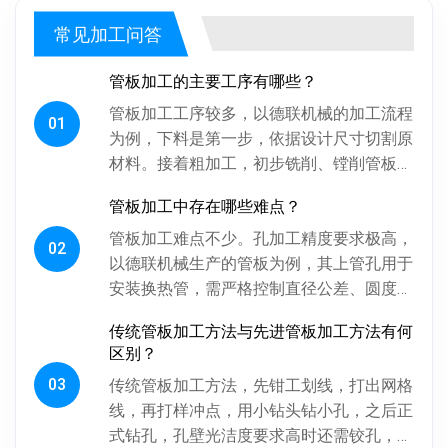
常见加工问答
管板加工的主要工序有哪些？
管板加工工序较多，以德联机械的加工流程
01
为例，下料是第一步，依据设计尺寸切割原
材料。接着粗加工，初步铣削、镗削管板各
面，为后续精加工留合适余量。探伤工序很
管板加工中存在哪些难点？
关键，通过射线、超声波探伤检...
管板加工难点不少。孔加工精度要求极高，
02
以德联机械生产的管板为例，其上管孔用于
安装换热管，需严格控制直径公差、圆度、
圆柱度，孔间相对位置精度也得保证，否则
传统管板加工方法与先进管板加工方法有何
影响换热管安装与设备性能。板...
区别？
03
传统管板加工方法，先钳工划线，打出网格
线，再打样冲点，用小钻头钻小孔，之后正
式钻孔，孔壁光洁度要求高时还需铰孔，最