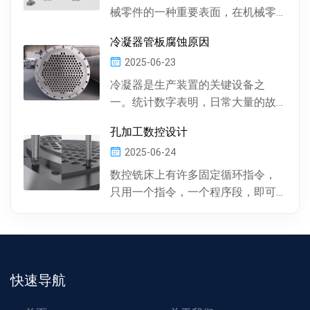
械零件的一种重要表面，在机械零
件中有多种多样的孔 , 按孔的形状，
冷凝器管板腐蚀原因
有圆柱形孔、...
2025-06-23
冷凝器是生产装置的关键设备之
一。统计数字表明，日常大量的故
障及事故抢修，约60%左右是由于冷
孔加工数控设计
凝器管材的腐蚀损坏所...
2025-06-24
数控铣床上有许多固定循环指令，
只用一个指令，一个程序段，即可
完成特定表面的加工。孔加工（包
括钻孔、镗孔、攻丝或螺...
快速导航