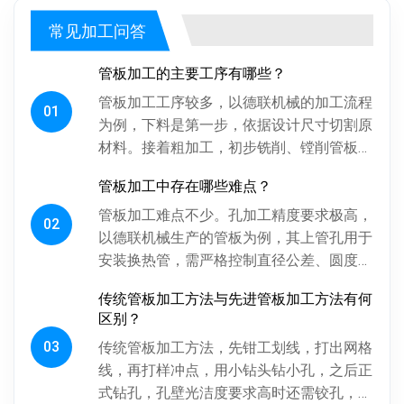
常见加工问答
管板加工的主要工序有哪些？
管板加工工序较多，以德联机械的加工流程
01
为例，下料是第一步，依据设计尺寸切割原
材料。接着粗加工，初步铣削、镗削管板各
面，为后续精加工留合适余量。探伤工序很
管板加工中存在哪些难点？
关键，通过射线、超声波探伤检...
管板加工难点不少。孔加工精度要求极高，
02
以德联机械生产的管板为例，其上管孔用于
安装换热管，需严格控制直径公差、圆度、
圆柱度，孔间相对位置精度也得保证，否则
传统管板加工方法与先进管板加工方法有何
影响换热管安装与设备性能。板...
区别？
03
传统管板加工方法，先钳工划线，打出网格
线，再打样冲点，用小钻头钻小孔，之后正
式钻孔，孔壁光洁度要求高时还需铰孔，最