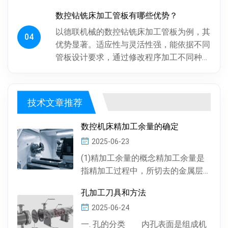
后倒角。操作工人用摇臂钻钻孔，频繁调整
数控钻铣床加工管板有哪些优势？
摇臂定位，劳动强度大、效率低...
以德联机械的数控钻铣床加工管板为例，其
04
优势显著。适应性与灵活性强，能依据不同
管板设计要求，通过修改程序加工不同种
类、批次管板。加工一致性好，按程序加
工，每块管板质量稳定，重复精度高...
技术文章推荐
数控机床精加工余量的确定
2025-06-23
(1)精加工余量的概念精加工余量是
指精加工过程中，所切去的金属层
厚度。数控机床通常情况下，精加
孔加工刀具和方法
工余量由精加工一次...
2025-06-24
一. 孔的分类 内孔表面是组成机