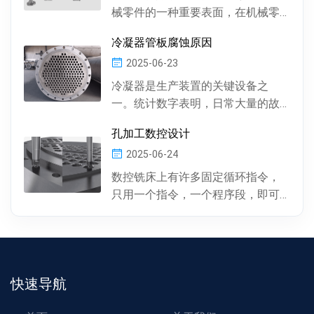
械零件的一种重要表面，在机械零
件中有多种多样的孔 , 按孔的形状，
冷凝器管板腐蚀原因
有圆柱形孔、...
2025-06-23
冷凝器是生产装置的关键设备之
一。统计数字表明，日常大量的故
障及事故抢修，约60%左右是由于冷
孔加工数控设计
凝器管材的腐蚀损坏所...
2025-06-24
数控铣床上有许多固定循环指令，
只用一个指令，一个程序段，即可
完成特定表面的加工。孔加工（包
括钻孔、镗孔、攻丝或螺...
快速导航