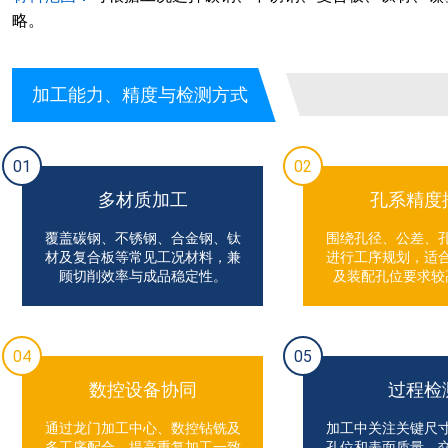
略。
加工能力、精度与检测方式
01
02
多材质加工
孔系精度
覆盖碳钢、不锈钢、合金钢、钛
围绕孔径、公差、
材及复合板等常见工况材料，兼
进行工序规划，适
顾切削效率与成品稳定性。
及装配孔位要求较
04
05
数控设备协同
过程检
通过龙门加工中心、数控钻铣及
加工中关注关键尺
多工序配合，提高重复加工一致
孔位和表面质量，