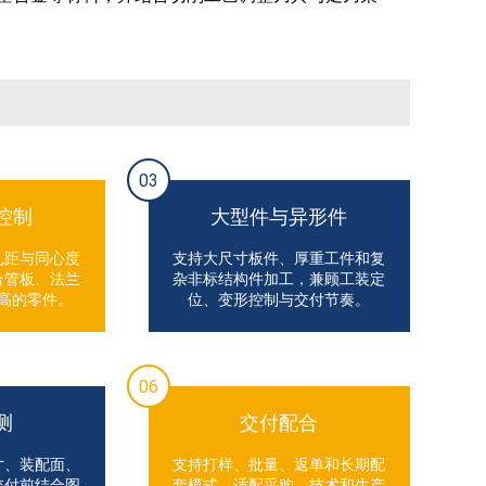
03
控制
大型件与异形件
孔距与同心度
支持大尺寸板件、厚重工件和复
合管板、法兰
杂非标结构件加工，兼顾工装定
高的零件。
位、变形控制与交付节奏。
06
测
交付配合
寸、装配面、
支持打样、批量、返单和长期配
交付前结合图
套模式，适配采购、技术和生产