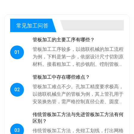
常见加工问答
管板加工的主要工序有哪些？
管板加工工序较多，以德联机械的加工流程
01
为例，下料是第一步，依据设计尺寸切割原
材料。接着粗加工，初步铣削、镗削管板各
面，为后续精加工留合适余量。探伤工序很
管板加工中存在哪些难点？
关键，通过射线、超声波探伤检...
管板加工难点不少。孔加工精度要求极高，
02
以德联机械生产的管板为例，其上管孔用于
安装换热管，需严格控制直径公差、圆度、
圆柱度，孔间相对位置精度也得保证，否则
传统管板加工方法与先进管板加工方法有何
影响换热管安装与设备性能。板...
区别？
03
传统管板加工方法，先钳工划线，打出网格