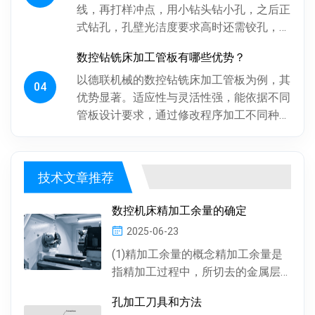
线，再打样冲点，用小钻头钻小孔，之后正
式钻孔，孔壁光洁度要求高时还需铰孔，最
后倒角。操作工人用摇臂钻钻孔，频繁调整
数控钻铣床加工管板有哪些优势？
摇臂定位，劳动强度大、效率低...
以德联机械的数控钻铣床加工管板为例，其
04
优势显著。适应性与灵活性强，能依据不同
管板设计要求，通过修改程序加工不同种
类、批次管板。加工一致性好，按程序加
工，每块管板质量稳定，重复精度高...
技术文章推荐
数控机床精加工余量的确定
2025-06-23
(1)精加工余量的概念精加工余量是
指精加工过程中，所切去的金属层
厚度。数控机床通常情况下，精加
孔加工刀具和方法
工余量由精加工一次...