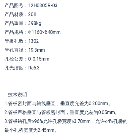
产品图号：12H0305R-03
产品材质：20II
产品重量：398kg
产品规格：Φ1160×δ48mm
管板孔数：1302
管孔直径：19.3mm
孔径公差：0-0.15mm
孔光洁度：Ra6.3
技术说明
1.管板密封面与轴线垂直，垂直度允差为0.200mm。
2.管板严格垂直与管板密封面，垂直度允差为0.05mm。
3.管板钻孔后≥96%允许孔桥宽度≥3.78mm，允许≤4%孔桥的
最小孔桥宽度为2.45mm。