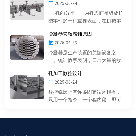
2025-06-24
一. 孔的分类 内孔表面是组成机
械零件的一种重要表面，在机械零
件中有多种多样的孔 , 按孔的形状，
冷凝器管板腐蚀原因
有圆柱形孔、...
2025-06-23
冷凝器是生产装置的关键设备之
一。统计数字表明，日常大量的故
障及事故抢修，约60%左右是由于冷
孔加工数控设计
凝器管材的腐蚀损坏所...
2025-06-24
数控铣床上有许多固定循环指令，
只用一个指令，一个程序段，即可
完成特定表面的加工。孔加工（包
括钻孔、镗孔、攻丝或螺...