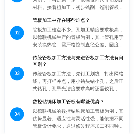
材料。接着粗加工，初步铣削、镗削管板各
面，为后续精加工留合适余量。探伤工序很
管板加工中存在哪些难点？
关键，通过射线、超声波探伤检...
管板加工难点不少。孔加工精度要求极高，
02
以德联机械生产的管板为例，其上管孔用于
安装换热管，需严格控制直径公差、圆度、
圆柱度，孔间相对位置精度也得保证，否则
传统管板加工方法与先进管板加工方法有何
影响换热管安装与设备性能。板...
区别？
03
传统管板加工方法，先钳工划线，打出网格
线，再打样冲点，用小钻头钻小孔，之后正
式钻孔，孔壁光洁度要求高时还需铰孔，最
后倒角。操作工人用摇臂钻钻孔，频繁调整
数控钻铣床加工管板有哪些优势？
摇臂定位，劳动强度大、效率低...
以德联机械的数控钻铣床加工管板为例，其
04
优势显著。适应性与灵活性强，能依据不同
管板设计要求，通过修改程序加工不同种
类、批次管板。加工一致性好，按程序加