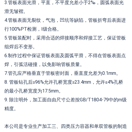
3.管板表面光滑，平直，不平度允差小于2‰，圆弧表面光
滑无皱褶。
4.管板表面无裂纹，气泡，凹坑等缺陷，管板折弯后表面进
行100%PT检测，I级合格。
5.管板装配时，采用合适的焊接顺序和焊接工艺，保证管板
组焊后不变形。
6.制作过程中保证管板表面及圆弧平滑，不得在管板表面点
焊，引弧活碰撞，以免影响管板质量。
7.管孔应严格垂直于管板密封面，垂直度允差为0.1mm。
8. 管板钻孔后≥96%允许孔桥宽度≥23.4mm，允许≤4%孔桥
的最小孔桥宽度为17.5mm。
9. 除注明外，加工面自由尺寸公差按GB/T1804-79中的m级
精度。
本公司是专业生产加工三、四类压力容器和单双管板的制造