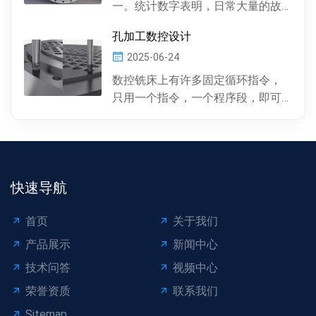
一。统计数字表明，日常大量的故
障及事故抢修，约60%左右是由于冷
孔加工数控设计
凝器管材的腐蚀损坏所...
2025-06-24
数控铣床上有许多固定循环指令，
只用一个指令，一个程序段，即可
完成特定表面的加工。孔加工（包
括钻孔、镗孔、攻丝或螺...
快速导航
首页
关于我们
产品展示
新闻中心
技术问答
视频中心
荣誉资质
联系我们
Sitemap