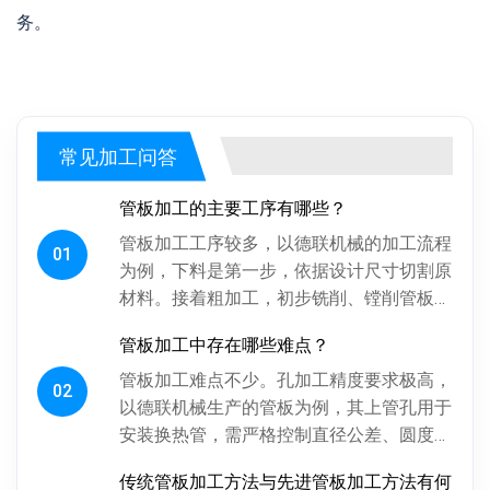
务。
常见加工问答
管板加工的主要工序有哪些？
管板加工工序较多，以德联机械的加工流程
01
为例，下料是第一步，依据设计尺寸切割原
材料。接着粗加工，初步铣削、镗削管板各
面，为后续精加工留合适余量。探伤工序很
管板加工中存在哪些难点？
关键，通过射线、超声波探伤检...
管板加工难点不少。孔加工精度要求极高，
02
以德联机械生产的管板为例，其上管孔用于
安装换热管，需严格控制直径公差、圆度、
圆柱度，孔间相对位置精度也得保证，否则
传统管板加工方法与先进管板加工方法有何
影响换热管安装与设备性能。板...