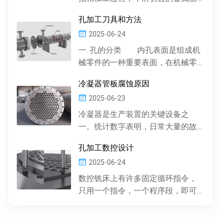
厚度。数控机床通常情况下，精加
孔加工刀具和方法
工余量由精加工一次...
2025-06-24
一. 孔的分类 内孔表面是组成机
械零件的一种重要表面，在机械零
件中有多种多样的孔 , 按孔的形状，
冷凝器管板腐蚀原因
有圆柱形孔、...
2025-06-23
冷凝器是生产装置的关键设备之
一。统计数字表明，日常大量的故
障及事故抢修，约60%左右是由于冷
孔加工数控设计
凝器管材的腐蚀损坏所...
2025-06-24
数控铣床上有许多固定循环指令，
只用一个指令，一个程序段，即可
完成特定表面的加工。孔加工（包
括钻孔、镗孔、攻丝或螺...