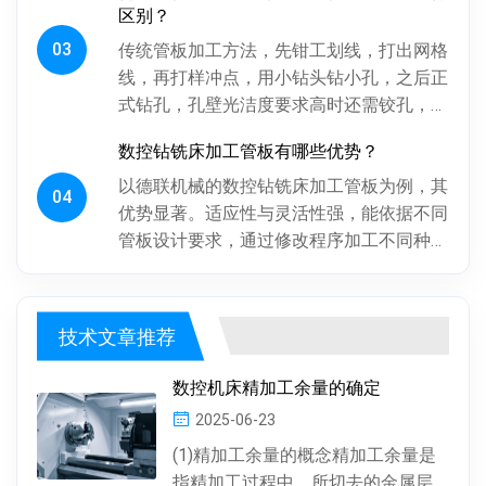
区别？
03
传统管板加工方法，先钳工划线，打出网格
线，再打样冲点，用小钻头钻小孔，之后正
式钻孔，孔壁光洁度要求高时还需铰孔，最
后倒角。操作工人用摇臂钻钻孔，频繁调整
数控钻铣床加工管板有哪些优势？
摇臂定位，劳动强度大、效率低...
以德联机械的数控钻铣床加工管板为例，其
04
优势显著。适应性与灵活性强，能依据不同
管板设计要求，通过修改程序加工不同种
类、批次管板。加工一致性好，按程序加
工，每块管板质量稳定，重复精度高...
技术文章推荐
数控机床精加工余量的确定
2025-06-23
(1)精加工余量的概念精加工余量是
指精加工过程中，所切去的金属层