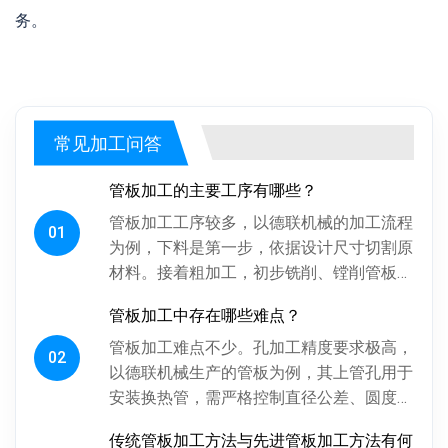
务。
常见加工问答
管板加工的主要工序有哪些？
管板加工工序较多，以德联机械的加工流程
01
为例，下料是第一步，依据设计尺寸切割原
材料。接着粗加工，初步铣削、镗削管板各
面，为后续精加工留合适余量。探伤工序很
管板加工中存在哪些难点？
关键，通过射线、超声波探伤检...
管板加工难点不少。孔加工精度要求极高，
02
以德联机械生产的管板为例，其上管孔用于
安装换热管，需严格控制直径公差、圆度、
圆柱度，孔间相对位置精度也得保证，否则
传统管板加工方法与先进管板加工方法有何
影响换热管安装与设备性能。板...