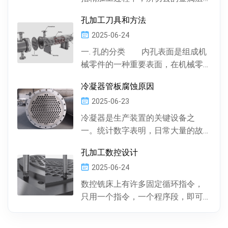
厚度。数控机床通常情况下，精加
孔加工刀具和方法
工余量由精加工一次...
2025-06-24
一. 孔的分类 内孔表面是组成机
械零件的一种重要表面，在机械零
件中有多种多样的孔 , 按孔的形状，
冷凝器管板腐蚀原因
有圆柱形孔、...
2025-06-23
冷凝器是生产装置的关键设备之
一。统计数字表明，日常大量的故
障及事故抢修，约60%左右是由于冷
孔加工数控设计
凝器管材的腐蚀损坏所...
2025-06-24
数控铣床上有许多固定循环指令，
只用一个指令，一个程序段，即可
完成特定表面的加工。孔加工（包
括钻孔、镗孔、攻丝或螺...