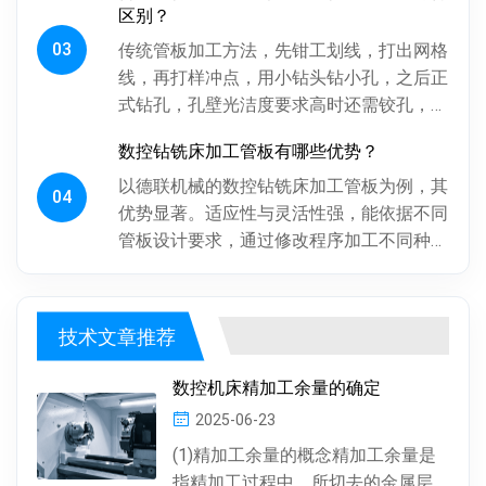
区别？
03
传统管板加工方法，先钳工划线，打出网格
线，再打样冲点，用小钻头钻小孔，之后正
式钻孔，孔壁光洁度要求高时还需铰孔，最
后倒角。操作工人用摇臂钻钻孔，频繁调整
数控钻铣床加工管板有哪些优势？
摇臂定位，劳动强度大、效率低...
以德联机械的数控钻铣床加工管板为例，其
04
优势显著。适应性与灵活性强，能依据不同
管板设计要求，通过修改程序加工不同种
类、批次管板。加工一致性好，按程序加
工，每块管板质量稳定，重复精度高...
技术文章推荐
数控机床精加工余量的确定
2025-06-23
(1)精加工余量的概念精加工余量是
指精加工过程中，所切去的金属层