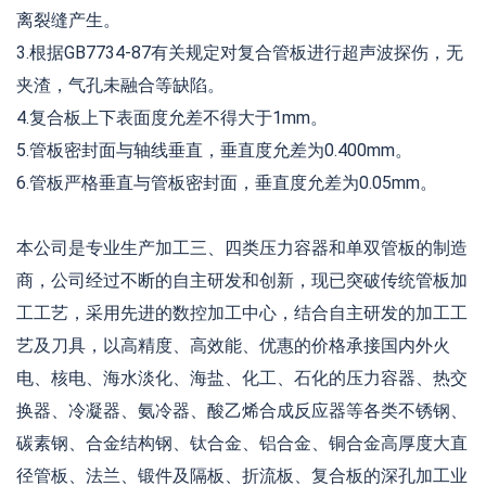
离裂缝产生。
3.根据GB7734-87有关规定对复合管板进行超声波探伤，无
夹渣，气孔未融合等缺陷。
4.复合板上下表面度允差不得大于1mm。
5.管板密封面与轴线垂直，垂直度允差为0.400mm。
6.管板严格垂直与管板密封面，垂直度允差为0.05mm。
本公司是专业生产加工三、四类压力容器和单双管板的制造
商，公司经过不断的自主研发和创新，现已突破传统管板加
工工艺，采用先进的数控加工中心，结合自主研发的加工工
艺及刀具，以高精度、高效能、优惠的价格承接国内外火
电、核电、海水淡化、海盐、化工、石化的压力容器、热交
换器、冷凝器、氨冷器、酸乙烯合成反应器等各类不锈钢、
碳素钢、合金结构钢、钛合金、铝合金、铜合金高厚度大直
径管板、法兰、锻件及隔板、折流板、复合板的深孔加工业