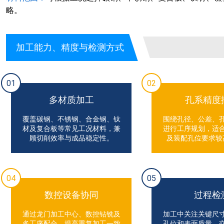
略。
加工能力、精度与检测方式
01
02
多材质加工
孔系精度
覆盖碳钢、不锈钢、合金钢、钛
围绕孔径、公差、
材及复合板等常见工况材料，兼
进行工序规划，适
顾切削效率与成品稳定性。
及装配孔位要求较
04
05
数控设备协同
过程检
通过龙门加工中心、数控钻铣及
加工中关注关键尺
多工序配合，提高重复加工一致
孔位和表面质量，