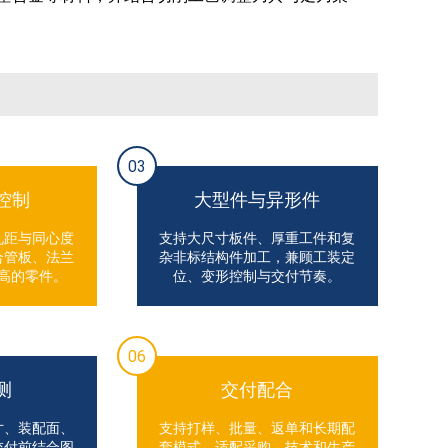
03
控制
大型件与异形件
孔距与同心度
支持大尺寸板件、厚重工件和复
合管板、法兰
杂非标结构件加工，兼顾工装定
高的零件。
位、变形控制与交付节奏。
06
测
交付配合
寸、装配面、
支持打样、批量、返单和长期配
交付前结合图
套模式，适配采购、技术和生产