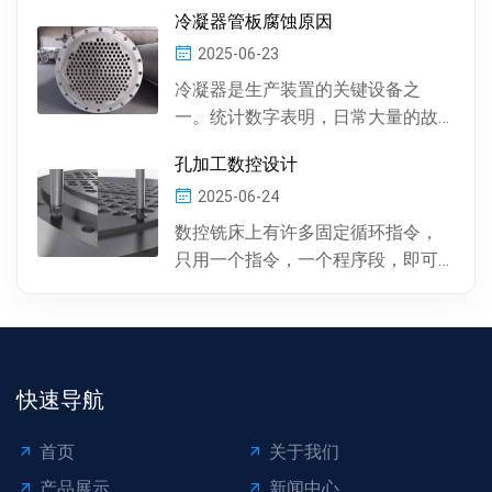
件中有多种多样的孔 , 按孔的形状，
冷凝器管板腐蚀原因
有圆柱形孔、...
2025-06-23
冷凝器是生产装置的关键设备之
一。统计数字表明，日常大量的故
障及事故抢修，约60%左右是由于冷
孔加工数控设计
凝器管材的腐蚀损坏所...
2025-06-24
数控铣床上有许多固定循环指令，
只用一个指令，一个程序段，即可
完成特定表面的加工。孔加工（包
括钻孔、镗孔、攻丝或螺...
快速导航
首页
关于我们
产品展示
新闻中心