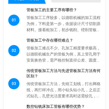
管板加工的主要工序有哪些？
管板加工工序较多，以德联机械的加工流程
01
为例，下料是第一步，依据设计尺寸切割原
材料。接着粗加工，初步铣削、镗削管板各
面，为后续精加工留合适余量。探伤工序很
管板加工中存在哪些难点？
关键，通过射线、超声波探伤检...
管板加工难点不少。孔加工精度要求极高，
02
以德联机械生产的管板为例，其上管孔用于
安装换热管，需严格控制直径公差、圆度、
圆柱度，孔间相对位置精度也得保证，否则
传统管板加工方法与先进管板加工方法有何
影响换热管安装与设备性能。板...
区别？
03
传统管板加工方法，先钳工划线，打出网格
线，再打样冲点，用小钻头钻小孔，之后正
式钻孔，孔壁光洁度要求高时还需铰孔，最
后倒角。操作工人用摇臂钻钻孔，频繁调整
数控钻铣床加工管板有哪些优势？
摇臂定位，劳动强度大、效率低...