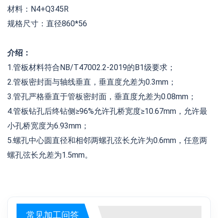
材料：N4+Q345R
规格尺寸：直径860*56
介绍：
1.管板材料符合NB/T47002.2-2019的B1级要求；
2.管板密封面与轴线垂直，垂直度允差为0.3mm；
3.管孔严格垂直于管板密封面，垂直度允差为0.08mm；
4.管板钻孔后终钻侧≥96%允许孔桥宽度≥10.67mm，允许最
小孔桥宽度为6.93mm；
5.螺孔中心圆直径和相邻两螺孔弦长允许为0.6mm，任意两
螺孔弦长允差为1.5mm。
常见加工问答