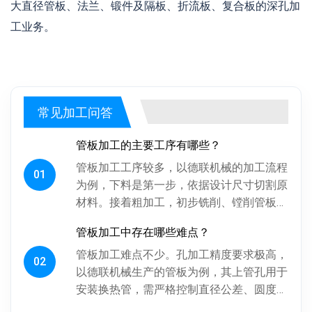
大直径管板、法兰、锻件及隔板、折流板、复合板的深孔加
工业务。
常见加工问答
管板加工的主要工序有哪些？
管板加工工序较多，以德联机械的加工流程
01
为例，下料是第一步，依据设计尺寸切割原
材料。接着粗加工，初步铣削、镗削管板各
面，为后续精加工留合适余量。探伤工序很
管板加工中存在哪些难点？
关键，通过射线、超声波探伤检...
管板加工难点不少。孔加工精度要求极高，
02
以德联机械生产的管板为例，其上管孔用于
安装换热管，需严格控制直径公差、圆度、
圆柱度，孔间相对位置精度也得保证，否则