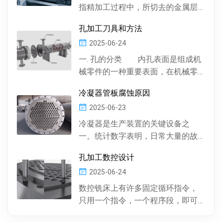
指精加工过程中，所切去的金属层
厚度。数控机床通常情况下，精加
孔加工刀具和方法
工余量由精加工一次...
2025-06-24
一. 孔的分类 内孔表面是组成机
械零件的一种重要表面，在机械零
件中有多种多样的孔 , 按孔的形状，
冷凝器管板腐蚀原因
有圆柱形孔、...
2025-06-23
冷凝器是生产装置的关键设备之
一。统计数字表明，日常大量的故
障及事故抢修，约60%左右是由于冷
孔加工数控设计
凝器管材的腐蚀损坏所...
2025-06-24
数控铣床上有许多固定循环指令，
只用一个指令，一个程序段，即可
完成特定表面的加工。孔加工（包