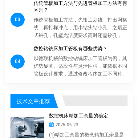
传统管板加工方法与先进管板加工方法有何
影响换热管安装与设备性能。板...
区别？
03
传统管板加工方法，先钳工划线，打出网格
线，再打样冲点，用小钻头钻小孔，之后正
式钻孔，孔壁光洁度要求高时还需铰孔，最
后倒角。操作工人用摇臂钻钻孔，频繁调整
数控钻铣床加工管板有哪些优势？
摇臂定位，劳动强度大、效率低...
以德联机械的数控钻铣床加工管板为例，其
04
优势显著。适应性与灵活性强，能依据不同
管板设计要求，通过修改程序加工不同种
类、批次管板。加工一致性好，按程序加
工，每块管板质量稳定，重复精度高...
技术文章推荐
数控机床精加工余量的确定
2025-06-23
(1)精加工余量的概念精加工余量是