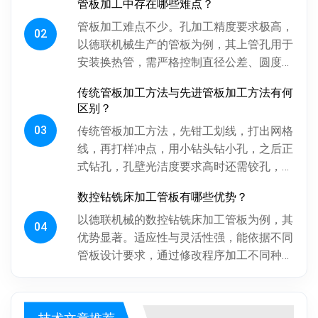
管板加工中存在哪些难点？
关键，通过射线、超声波探伤检...
管板加工难点不少。孔加工精度要求极高，
02
以德联机械生产的管板为例，其上管孔用于
安装换热管，需严格控制直径公差、圆度、
圆柱度，孔间相对位置精度也得保证，否则
传统管板加工方法与先进管板加工方法有何
影响换热管安装与设备性能。板...
区别？
03
传统管板加工方法，先钳工划线，打出网格
线，再打样冲点，用小钻头钻小孔，之后正
式钻孔，孔壁光洁度要求高时还需铰孔，最
后倒角。操作工人用摇臂钻钻孔，频繁调整
数控钻铣床加工管板有哪些优势？
摇臂定位，劳动强度大、效率低...
以德联机械的数控钻铣床加工管板为例，其
04
优势显著。适应性与灵活性强，能依据不同
管板设计要求，通过修改程序加工不同种
类、批次管板。加工一致性好，按程序加
工，每块管板质量稳定，重复精度高...
技术文章推荐