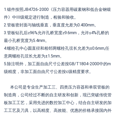
1.锻件按照JB4726-2000《压力容器用碳素钢和低合金钢锻
件》中III级规定进行制造，检验和验收。
2.管板密封面与轴线垂直，垂直度允差为0.400mm。
3.管板钻孔后≥96%允许孔桥宽度≥9.6mm，允许≤4%孔桥的
最小孔桥宽度为5.4mm。
4.螺栓孔中心圆直径和相邻两螺栓孔弦长允差为±0.6mm,任
意两螺栓孔弦长允差为±1.5mm。
5.除注明外，加工面自由尺寸公差按GB/T1804-2000中的m
级精度，非加工面自由尺寸公差按c级精度要求。
本公司是专业生产加工三、四类压力容器和单双管板的
制造商，公司经过不断的自主研发和创新，现已突破传统管
板加工工艺，采用先进的数控加工中心，结合自主研发的加
工工艺及刀具，以高精度、高效能、优惠的价格承接国内外