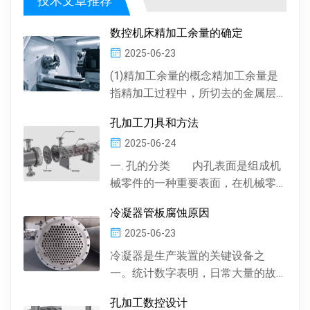
数控机床精加工余量的确定
2025-06-23
(1)精加工余量的概念精加工余量是
指精加工过程中，所切去的金属层
厚度。数控机床通常情况下，精加
孔加工刀具和方法
工余量由精加工一次...
2025-06-24
一. 孔的分类 内孔表面是组成机
械零件的一种重要表面，在机械零
件中有多种多样的孔 , 按孔的形状，
冷凝器管板腐蚀原因
有圆柱形孔、...
2025-06-23
冷凝器是生产装置的关键设备之
一。统计数字表明，日常大量的故
障及事故抢修，约60%左右是由于冷
孔加工数控设计
凝器管材的腐蚀损坏所...