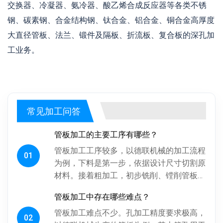
交换器、冷凝器、氨冷器、酸乙烯合成反应器等各类不锈
钢、碳素钢、合金结构钢、钛合金、铝合金、铜合金高厚度
大直径管板、法兰、锻件及隔板、折流板、复合板的深孔加
工业务。
常见加工问答
管板加工的主要工序有哪些？
管板加工工序较多，以德联机械的加工流程
01
为例，下料是第一步，依据设计尺寸切割原
材料。接着粗加工，初步铣削、镗削管板各
面，为后续精加工留合适余量。探伤工序很
管板加工中存在哪些难点？
关键，通过射线、超声波探伤检...
管板加工难点不少。孔加工精度要求极高，
02