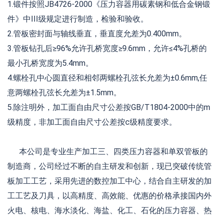
1.锻件按照JB4726-2000《压力容器用碳素钢和低合金钢锻
件》中III级规定进行制造，检验和验收。
2.管板密封面与轴线垂直，垂直度允差为0.400mm。
3.管板钻孔后≥96%允许孔桥宽度≥9.6mm，允许≤4%孔桥的
最小孔桥宽度为5.4mm。
4.螺栓孔中心圆直径和相邻两螺栓孔弦长允差为±0.6mm,任
意两螺栓孔弦长允差为±1.5mm。
5.除注明外，加工面自由尺寸公差按GB/T1804-2000中的m
级精度，非加工面自由尺寸公差按c级精度要求。
本公司是专业生产加工三、四类压力容器和单双管板的
制造商，公司经过不断的自主研发和创新，现已突破传统管
板加工工艺，采用先进的数控加工中心，结合自主研发的加
工工艺及刀具，以高精度、高效能、优惠的价格承接国内外
火电、核电、海水淡化、海盐、化工、石化的压力容器、热