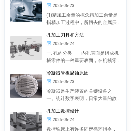
2025-06-23
(1)精加工余量的概念精加工余量是
指精加工过程中，所切去的金属层
厚度。数控机床通常情况下，精加
孔加工刀具和方法
工余量由精加工一次...
2025-06-24
一. 孔的分类 内孔表面是组成机
械零件的一种重要表面，在机械零
件中有多种多样的孔 , 按孔的形状，
冷凝器管板腐蚀原因
有圆柱形孔、...
2025-06-23
冷凝器是生产装置的关键设备之
一。统计数字表明，日常大量的故
障及事故抢修，约60%左右是由于冷
孔加工数控设计
凝器管材的腐蚀损坏所...
2025-06-24
数控铣床上有许多固定循环指令，