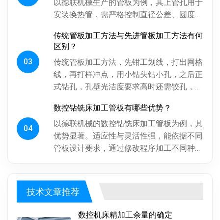
以德联机械生产的管板为例，其上管孔用于
安装换热管，需严格控制直径公差、圆度、
圆柱度，孔间相对位置精度也得保证，否则
传统管板加工方法与先进管板加工方法有何
影响换热管安装与设备性能。板...
区别？
03
传统管板加工方法，先钳工划线，打出网格
线，再打样冲点，用小钻头钻小孔，之后正
式钻孔，孔壁光洁度要求高时还需铰孔，最
后倒角。操作工人用摇臂钻钻孔，频繁调整
数控钻铣床加工管板有哪些优势？
摇臂定位，劳动强度大、效率低...
以德联机械的数控钻铣床加工管板为例，其
04
优势显著。适应性与灵活性强，能依据不同
管板设计要求，通过修改程序加工不同种
类、批次管板。加工一致性好，按程序加
工，每块管板质量稳定，重复精度高...
技术文章推荐
数控机床精加工余量的确定