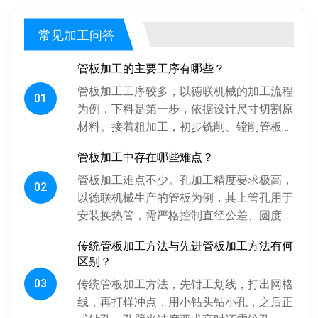
常见加工问答
管板加工的主要工序有哪些？
管板加工工序较多，以德联机械的加工流程
01
为例，下料是第一步，依据设计尺寸切割原
材料。接着粗加工，初步铣削、镗削管板各
面，为后续精加工留合适余量。探伤工序很
管板加工中存在哪些难点？
关键，通过射线、超声波探伤检...
管板加工难点不少。孔加工精度要求极高，
02
以德联机械生产的管板为例，其上管孔用于
安装换热管，需严格控制直径公差、圆度、
圆柱度，孔间相对位置精度也得保证，否则
传统管板加工方法与先进管板加工方法有何
影响换热管安装与设备性能。板...
区别？
03
传统管板加工方法，先钳工划线，打出网格
线，再打样冲点，用小钻头钻小孔，之后正