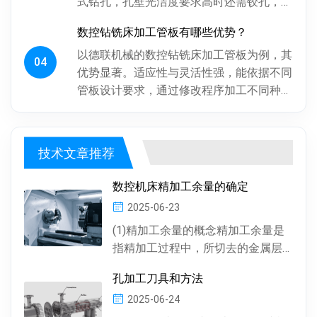
式钻孔，孔壁光洁度要求高时还需铰孔，最
后倒角。操作工人用摇臂钻钻孔，频繁调整
数控钻铣床加工管板有哪些优势？
摇臂定位，劳动强度大、效率低...
以德联机械的数控钻铣床加工管板为例，其
04
优势显著。适应性与灵活性强，能依据不同
管板设计要求，通过修改程序加工不同种
类、批次管板。加工一致性好，按程序加
工，每块管板质量稳定，重复精度高...
技术文章推荐
数控机床精加工余量的确定
2025-06-23
(1)精加工余量的概念精加工余量是
指精加工过程中，所切去的金属层
厚度。数控机床通常情况下，精加
孔加工刀具和方法
工余量由精加工一次...
2025-06-24