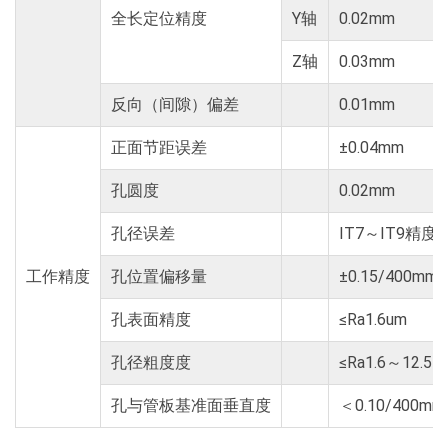
全长定位精度
Y轴
0.02mm
Z轴
0.03mm
反向（间隙）偏差
0.01mm
正面节距误差
±0.04mm
孔圆度
0.02mm
孔径误差
IT7～IT9精
工作精度
孔位置偏移量
±0.15/400mm
孔表面精度
≤Ra1.6um
孔径粗度度
≤Ra1.6～12.5μ
孔与管板基准面垂直度
＜0.10/400m