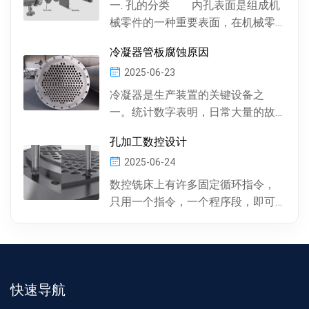
一. 孔的分类 内孔表面是组成机
械零件的一种重要表面，在机械零
件中有多种多样的孔 , 按孔的形状，
冷凝器管板腐蚀原因
有圆柱形孔、...
2025-06-23
冷凝器是生产装置的关键设备之
一。统计数字表明，日常大量的故
障及事故抢修，约60%左右是由于冷
孔加工数控设计
凝器管材的腐蚀损坏所...
2025-06-24
数控铣床上有许多固定循环指令，
只用一个指令，一个程序段，即可
完成特定表面的加工。孔加工（包
括钻孔、镗孔、攻丝或螺...
快速导航