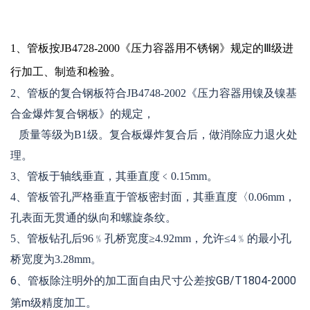
1、管板按JB4728-2000《压力容器用不锈钢》规定的Ⅲ级进
行加工、制造和检验。
2、管板的复合钢板符合JB4748-2002《压力容器用镍及镍基
合金爆炸复合钢板》的
规定，
质
量等级为B1级。复合板爆炸复合后，做消除应力退火处
理。
3、管板于轴线垂直，其垂直度﹤0.15mm。
4、管板管孔严格垂直于管板密封面，其垂直度〈0.06mm，
孔表面无贯通的纵向和螺旋条纹。
5、管板钻孔后96﹪孔桥宽度≥4.92mm，允许≤4﹪的最小孔
桥宽度为3.28mm。
6、管板除注明外的加工面自由尺寸公差按GB/T1804-2000
第m级精度加工。