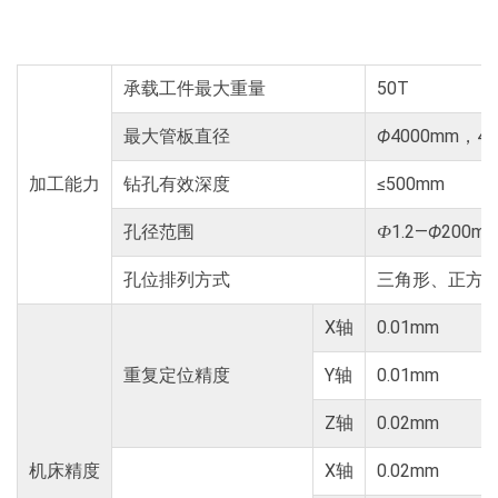
承载工件最大重量
50T
最大管板直径
Ф
4000mm，40
加工能力
钻孔有效深度
≤500mm
孔径范围
1.2―
Ф
200m
Ф
孔位排列方式
三角形、正方
X轴
0.01mm
重复定位精度
Y轴
0.01mm
Z轴
0.02mm
机床精度
X轴
0.02mm