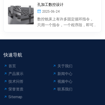
障及事故抢修，约60%左右是由于冷
孔加工数控设计
凝器管材的腐蚀损坏所...
2025-06-24
数控铣床上有许多固定循环指令，
只用一个指令，一个程序段，即可
完成特定表面的加工。孔加工（包
括钻孔、镗孔、攻丝或螺...
快速导航
首页
关于我们
产品展示
新闻中心
技术问答
视频中心
荣誉资质
联系我们
Sitemap