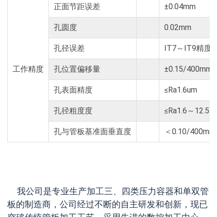
正面节距误差
±0.04mm
孔圆度
0.02mm
孔径误差
IT7～IT9精
工作精度
孔位置偏移量
±0.15/400mm
孔表面精度
≤Ra1.6um
孔径粗度度
≤Ra1.6～12.5μ
孔与管板基准面垂直度
＜0.10/400m
我公司是专业生产加工三、四类压力容器和单双管
板的制造商，公司经过不断的自主研发和创新，现已