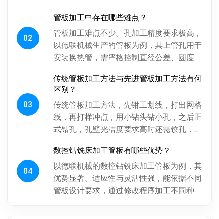
面，为后续精加工留合适余量。探伤工序很
管板加工中存在哪些难点？
关键，通过射线、超声波探伤检...
管板加工难点不少。孔加工精度要求极高，
02
以德联机械生产的管板为例，其上管孔用于
安装换热管，需严格控制直径公差、圆度、
圆柱度，孔间相对位置精度也得保证，否则
传统管板加工方法与先进管板加工方法有何
影响换热管安装与设备性能。板...
区别？
03
传统管板加工方法，先钳工划线，打出网格
线，再打样冲点，用小钻头钻小孔，之后正
式钻孔，孔壁光洁度要求高时还需铰孔，最
后倒角。操作工人用摇臂钻钻孔，频繁调整
数控钻铣床加工管板有哪些优势？
摇臂定位，劳动强度大、效率低...
以德联机械的数控钻铣床加工管板为例，其
04
优势显著。适应性与灵活性强，能依据不同
管板设计要求，通过修改程序加工不同种
类、批次管板。加工一致性好，按程序加
工，每块管板质量稳定，重复精度高...