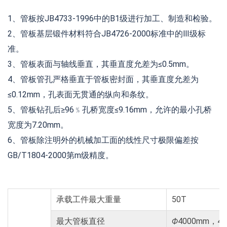
1、管板按JB4733-1996中的B1级进行加工、制造和检验。
2、管板基层锻件材料符合JB4726-2000标准中的Ⅲ级标
准。
3、管板表面与轴线垂直，其垂直度允差为≤0.5mm。
4、管板管孔严格垂直于管板密封面，其垂直度允差为
≤0.12mm，孔表面无贯通的纵向和条纹。
5、管板钻孔后≥96﹪孔桥宽度≤9.16mm，允许的最小孔桥
宽度为7.20mm。
6、管板除注明外的机械加工面的线性尺寸极限偏差按
GB/T1804-2000第m级精度。
承载工件最大重量
50T
最大管板直径
Ф
4000mm，40