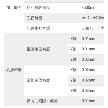
加工能力
钻孔有效深度
≤500mm
孔径范围
1.2―
Ф
200m
Ф
孔位排列方式
三角形、正方
X轴
0.01mm
重复定位精度
Y轴
0.01mm
Z轴
0.02mm
机床精度
X轴
0.02mm
全长定位精度
Y轴
0.02mm
Z轴
0.03mm
反向（间隙）偏差
0.01mm