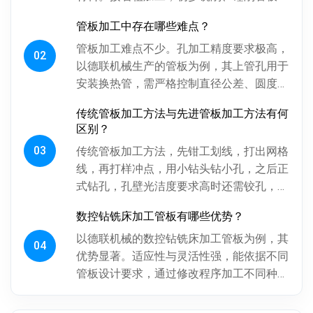
面，为后续精加工留合适余量。探伤工序很
管板加工中存在哪些难点？
关键，通过射线、超声波探伤检...
管板加工难点不少。孔加工精度要求极高，
02
以德联机械生产的管板为例，其上管孔用于
安装换热管，需严格控制直径公差、圆度、
圆柱度，孔间相对位置精度也得保证，否则
传统管板加工方法与先进管板加工方法有何
影响换热管安装与设备性能。板...
区别？
03
传统管板加工方法，先钳工划线，打出网格
线，再打样冲点，用小钻头钻小孔，之后正
式钻孔，孔壁光洁度要求高时还需铰孔，最
后倒角。操作工人用摇臂钻钻孔，频繁调整
数控钻铣床加工管板有哪些优势？
摇臂定位，劳动强度大、效率低...
以德联机械的数控钻铣床加工管板为例，其
04
优势显著。适应性与灵活性强，能依据不同
管板设计要求，通过修改程序加工不同种
类、批次管板。加工一致性好，按程序加
工，每块管板质量稳定，重复精度高...