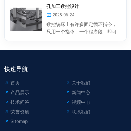
障及事故抢修，约60%左右是由于冷
孔加工数控设计
凝器管材的腐蚀损坏所...
2025-06-24
数控铣床上有许多固定循环指令，
只用一个指令，一个程序段，即可
完成特定表面的加工。孔加工（包
括钻孔、镗孔、攻丝或螺...
快速导航
首页
关于我们
产品展示
新闻中心
技术问答
视频中心
荣誉资质
联系我们
Sitemap