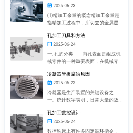
2025-06-23
(1)精加工余量的概念精加工余量是
指精加工过程中，所切去的金属层
厚度。数控机床通常情况下，精加
孔加工刀具和方法
工余量由精加工一次...
2025-06-24
一. 孔的分类 内孔表面是组成机
械零件的一种重要表面，在机械零
件中有多种多样的孔 , 按孔的形状，
冷凝器管板腐蚀原因
有圆柱形孔、...
2025-06-23
冷凝器是生产装置的关键设备之
一。统计数字表明，日常大量的故
障及事故抢修，约60%左右是由于冷
孔加工数控设计
凝器管材的腐蚀损坏所...
2025-06-24
数控铣床上有许多固定循环指令，