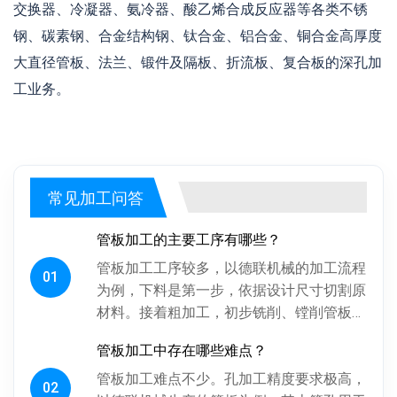
交换器、冷凝器、氨冷器、酸乙烯合成反应器等各类不锈
钢、碳素钢、合金结构钢、钛合金、铝合金、铜合金高厚度
大直径管板、法兰、锻件及隔板、折流板、复合板的深孔加
工业务。
常见加工问答
管板加工的主要工序有哪些？
管板加工工序较多，以德联机械的加工流程
01
为例，下料是第一步，依据设计尺寸切割原
材料。接着粗加工，初步铣削、镗削管板各
面，为后续精加工留合适余量。探伤工序很
管板加工中存在哪些难点？
关键，通过射线、超声波探伤检...
管板加工难点不少。孔加工精度要求极高，
02