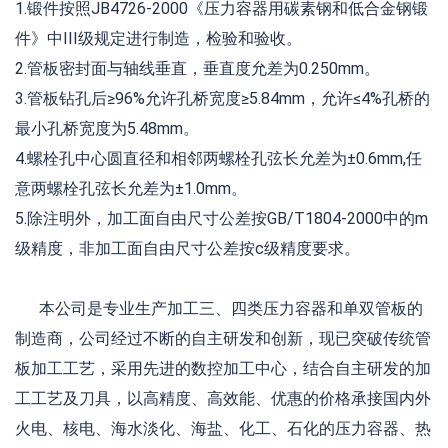
1.锻件按照JB4726-2000《压力容器用碳素钢和低合金钢锻
件》中III级规定进行制造，检验和验收。
2.管板密封面与轴线垂直，垂直度允差为0.250mm。
3.管板钻孔后≥96%允许孔桥宽度≥5.84mm，允许≤4%孔桥的
最小孔桥宽度为5.48mm。
4.螺栓孔中心圆直径和相邻两螺栓孔弦长允差为±0.6mm,任
意两螺栓孔弦长允差为±1.0mm。
5.除注明外，加工面自由尺寸公差按GB/T1804-2000中的m
级精度，非加工面自由尺寸公差按c级精度要求。
本公司是专业生产加工三、四类压力容器和单双管板的
制造商，公司经过不断的自主研发和创新，现已突破传统管
板加工工艺，采用先进的数控加工中心，结合自主研发的加
工工艺及刀具，以高精度、高效能、优惠的价格承接国内外
火电、核电、海水淡化、海盐、化工、石化的压力容器、热