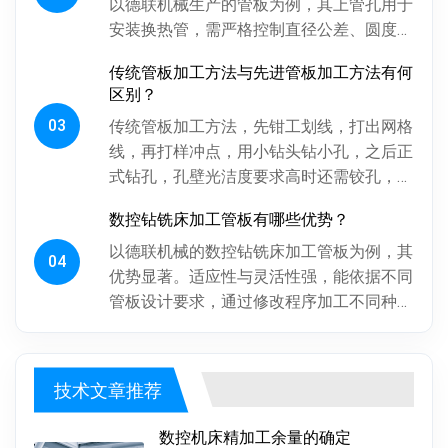
以德联机械生产的管板为例，其上管孔用于
安装换热管，需严格控制直径公差、圆度、
圆柱度，孔间相对位置精度也得保证，否则
传统管板加工方法与先进管板加工方法有何
影响换热管安装与设备性能。板...
区别？
03
传统管板加工方法，先钳工划线，打出网格
线，再打样冲点，用小钻头钻小孔，之后正
式钻孔，孔壁光洁度要求高时还需铰孔，最
后倒角。操作工人用摇臂钻钻孔，频繁调整
数控钻铣床加工管板有哪些优势？
摇臂定位，劳动强度大、效率低...
以德联机械的数控钻铣床加工管板为例，其
04
优势显著。适应性与灵活性强，能依据不同
管板设计要求，通过修改程序加工不同种
类、批次管板。加工一致性好，按程序加
工，每块管板质量稳定，重复精度高...
技术文章推荐
数控机床精加工余量的确定