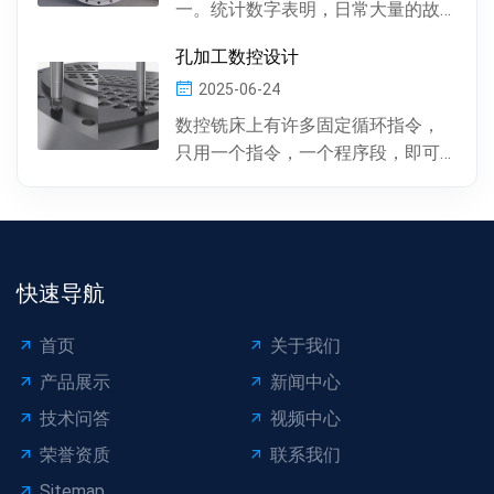
一。统计数字表明，日常大量的故
障及事故抢修，约60%左右是由于冷
孔加工数控设计
凝器管材的腐蚀损坏所...
2025-06-24
数控铣床上有许多固定循环指令，
只用一个指令，一个程序段，即可
完成特定表面的加工。孔加工（包
括钻孔、镗孔、攻丝或螺...
快速导航
首页
关于我们
产品展示
新闻中心
技术问答
视频中心
荣誉资质
联系我们
Sitemap