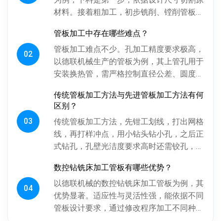
材料。接着粗加工，初步铣削、镗削管板各
面，为后续精加工留合适余量。探伤工序很
管板加工中存在哪些难点？
关键，通过射线、超声波探伤检...
管板加工难点不少。孔加工精度要求极高，
02
以德联机械生产的管板为例，其上管孔用于
安装换热管，需严格控制直径公差、圆度、
圆柱度，孔间相对位置精度也得保证，否则
传统管板加工方法与先进管板加工方法有何
影响换热管安装与设备性能。板...
区别？
03
传统管板加工方法，先钳工划线，打出网格
线，再打样冲点，用小钻头钻小孔，之后正
式钻孔，孔壁光洁度要求高时还需铰孔，最
后倒角。操作工人用摇臂钻钻孔，频繁调整
数控钻铣床加工管板有哪些优势？
摇臂定位，劳动强度大、效率低...
以德联机械的数控钻铣床加工管板为例，其
04
优势显著。适应性与灵活性强，能依据不同
管板设计要求，通过修改程序加工不同种
类、批次管板。加工一致性好，按程序加